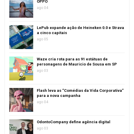
OPPO
ago 04
LePub expande ação de Heineken 0.0 e Strava
a cinco capitais
ago 05
Waze cria rota para as 91 estátuas de
personagens de Mauricio de Sousa em SP
ago 03
Flash leva as “Comédias da Vida Corporativa”
para a nova campanha
ago 04
OdontoCompany define agência digital
ago 03