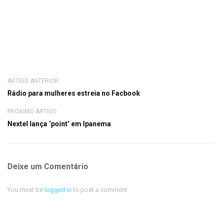
ARTIGO ANTERIOR
Rádio para mulheres estreia no Facbook
PRÓXIMO ARTIGO
Nextel lança ‘point’ em Ipanema
Deixe um Comentário
You must be
logged in
to post a comment.