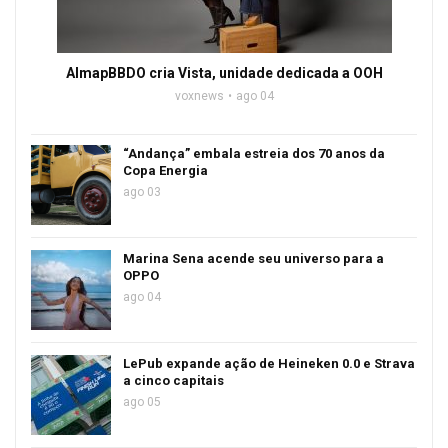
AlmapBBDO cria Vista, unidade dedicada a OOH
voxnews
ago 04
“Andança” embala estreia dos 70 anos da
Copa Energia
ago 03
Marina Sena acende seu universo para a
OPPO
ago 04
LePub expande ação de Heineken 0.0 e Strava
a cinco capitais
ago 05