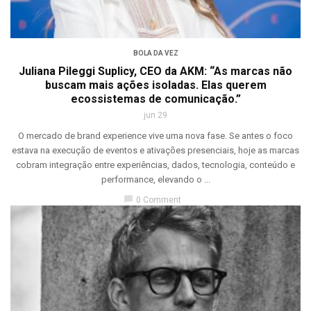
BOLA DA VEZ
Juliana Pileggi Suplicy, CEO da AKM: “As marcas não
buscam mais ações isoladas. Elas querem
ecossistemas de comunicação.”
jun 29
O mercado de brand experience vive uma nova fase. Se antes o foco
estava na execução de eventos e ativações presenciais, hoje as marcas
cobram integração entre experiências, dados, tecnologia, conteúdo e
performance, elevando o ...
chat_bubble
0 Comment