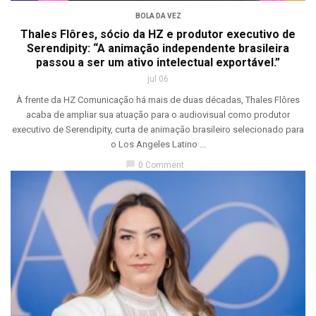
BOLA DA VEZ
Thales Flôres, sócio da HZ e produtor executivo de
Serendipity: “A animação independente brasileira
passou a ser um ativo intelectual exportável.”
jul 06
À frente da HZ Comunicação há mais de duas décadas, Thales Flôres
acaba de ampliar sua atuação para o audiovisual como produtor
executivo de Serendipity, curta de animação brasileiro selecionado para
o Los Angeles Latino ...
chat_bubble
0 Comment