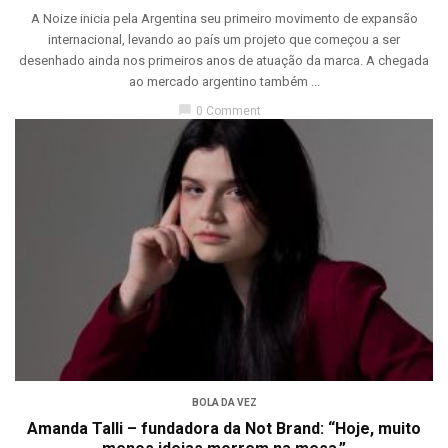
A Noize inicia pela Argentina seu primeiro movimento de expansão
internacional, levando ao país um projeto que começou a ser
desenhado ainda nos primeiros anos de atuação da marca. A chegada
ao mercado argentino também ...
chat_bubble
0 Comment
BOLA DA VEZ
Amanda Talli – fundadora da Not Brand: “Hoje, muito