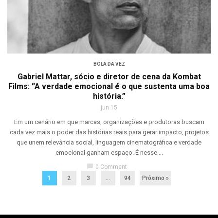
BOLA DA VEZ
Gabriel Mattar, sócio e diretor de cena da Kombat
Films: “A verdade emocional é o que sustenta uma boa
história.”
jun 15
Em um cenário em que marcas, organizações e produtoras buscam
cada vez mais o poder das histórias reais para gerar impacto, projetos
que unem relevância social, linguagem cinematográfica e verdade
emocional ganham espaço. É nesse ...
chat_bubble
0 Comment
1
2
3
…
94
Próximo »