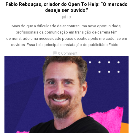
Fábio Rebouças, criador do Open To Help: “O mercado
deseja ser ouvido.”
jul 13
Mais do que a dificuldade de encontrar uma nova oportunidade,
profissionais da comunicação em transição de carreira têm
demonstrado uma necessidade pouco debatida pelo mercado: serem
ouvidos. Essa foi a principal constatação do publicitário Fábio ...
chat_bubble
0 Comment