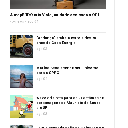
AlmapBBDO cria Vista, unidade dedicada a OOH
voxnews
ago 04
“Andança” embala estreia dos 70
anos da Copa Energia
ago 03
Marina Sena acende seu universo
para a OPPO
ago 04
Waze cria rota para as 91 estátuas de
personagens de Mauricio de Sousa
em SP
ago 03
LePub expande ação de Heineken 0.0