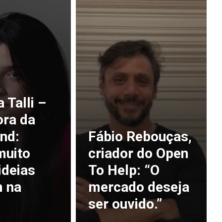
Talli –
ora da
nd:
Fábio Rebouças,
muito
criador do Open
ideias
To Help: “O
 na
mercado deseja
ser ouvido.”