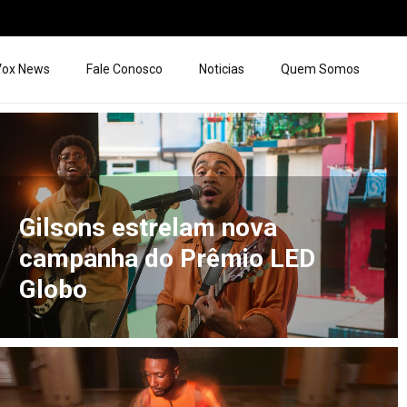
 Vox News
Fale Conosco
Noticias
Quem Somos
Gilsons estrelam nova
campanha do Prêmio LED
Globo