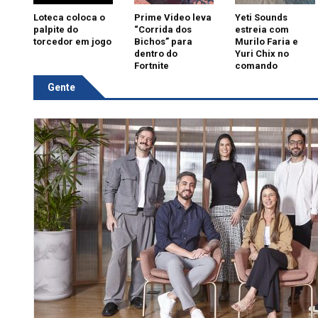
Loteca coloca o
Prime Video leva
Yeti Sounds
palpite do
“Corrida dos
estreia com
torcedor em jogo
Bichos” para
Murilo Faria e
dentro do
Yuri Chix no
Fortnite
comando
Gente