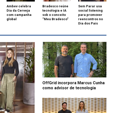
Ambev celebra
Bradesco reúne
Sem Parar usa
Dia da Cerveja
tecnologia e IA
social listening
com campanha
sob o conceito
para promover
global
“Meu Bradesco”
reencontros no
Dia dos Pais
OffGrid incorpora Marcus Cunha
como advisor de tecnologia