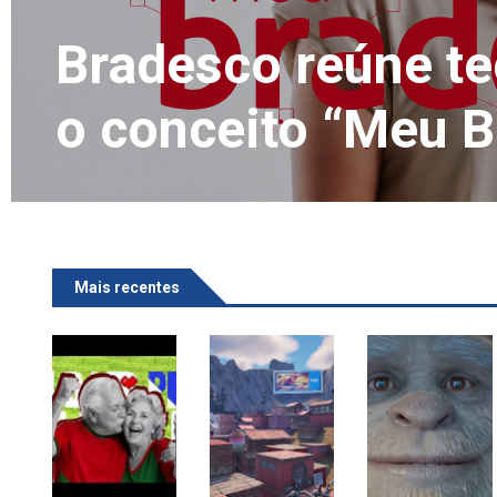
Bradesco reúne te
o conceito “Meu 
Mais recentes