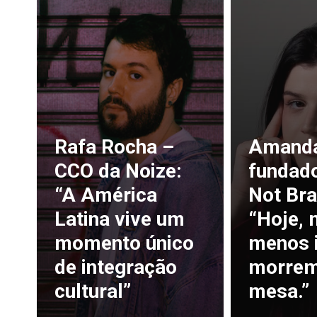
Rafa Rocha –
Amanda 
CCO da Noize:
fundad
“A América
Not Bra
Latina vive um
“Hoje, 
momento único
menos 
de integração
morrem
cultural”
mesa.”