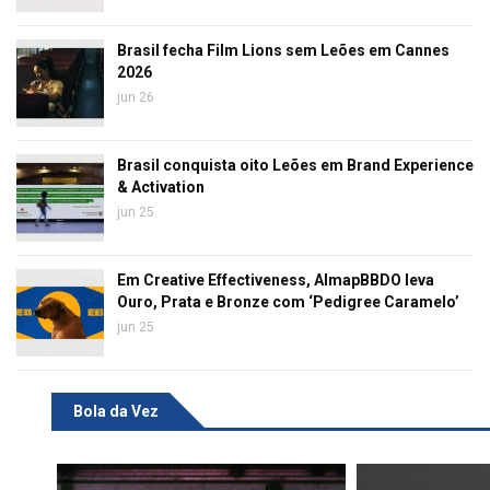
Brasil fecha Film Lions sem Leões em Cannes
2026
jun 26
Brasil conquista oito Leões em Brand Experience
& Activation
jun 25
Em Creative Effectiveness, AlmapBBDO leva
Ouro, Prata e Bronze com ‘Pedigree Caramelo’
jun 25
Bola da Vez