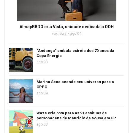
AlmapBBDO cria Vista, unidade dedicada a OOH
voxnews
ago 04
“Andança” embala estreia dos 70 anos da
Copa Energia
ago 03
Marina Sena acende seu universo para a
OPPO
ago 04
Waze cria rota para as 91 estátuas de
personagens de Mauricio de Sousa em SP
ago 03