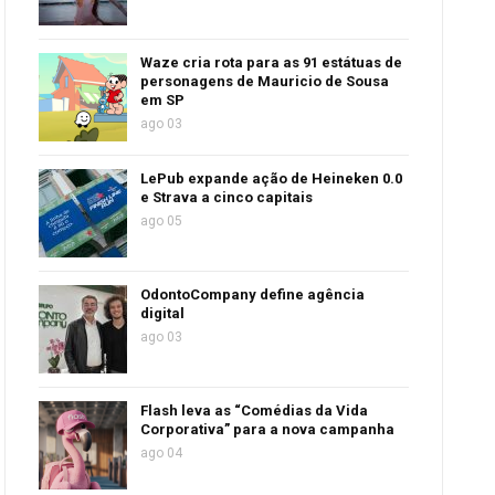
Waze cria rota para as 91 estátuas de
personagens de Mauricio de Sousa
em SP
ago 03
LePub expande ação de Heineken 0.0
e Strava a cinco capitais
ago 05
OdontoCompany define agência
digital
ago 03
Flash leva as “Comédias da Vida
Corporativa” para a nova campanha
ago 04