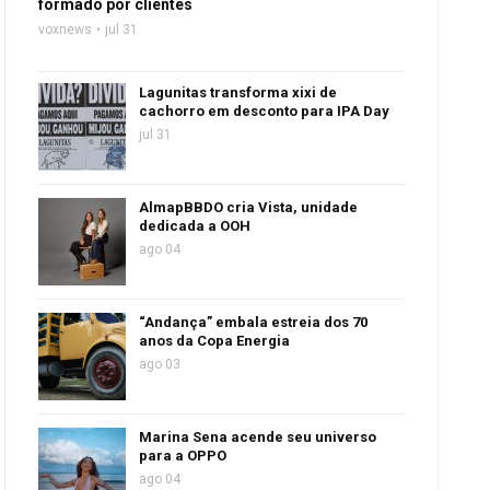
formado por clientes
voxnews
jul 31
Lagunitas transforma xixi de
cachorro em desconto para IPA Day
jul 31
AlmapBBDO cria Vista, unidade
dedicada a OOH
ago 04
“Andança” embala estreia dos 70
anos da Copa Energia
ago 03
Marina Sena acende seu universo
para a OPPO
ago 04