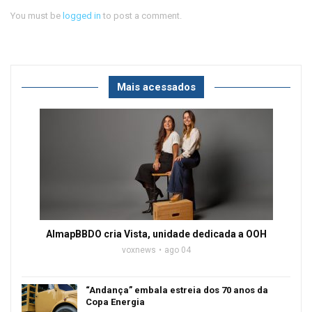
You must be
logged in
to post a comment.
Mais acessados
AlmapBBDO cria Vista, unidade dedicada a OOH
voxnews
ago 04
“Andança” embala estreia dos 70 anos da
Copa Energia