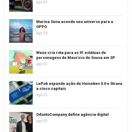
ago 03
Marina Sena acende seu universo para a
OPPO
ago 04
Waze cria rota para as 91 estátuas de
personagens de Mauricio de Sousa em SP
ago 03
LePub expande ação de Heineken 0.0 e Strava
a cinco capitais
ago 05
OdontoCompany define agência digital
ago 03