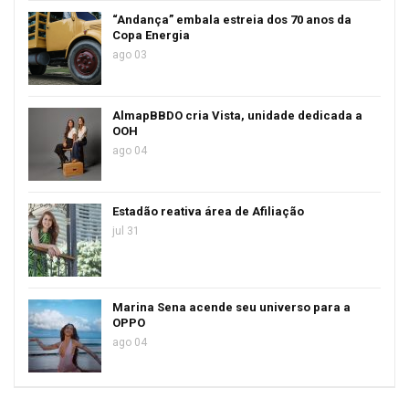
“Andança” embala estreia dos 70 anos da
Copa Energia
ago 03
AlmapBBDO cria Vista, unidade dedicada a
OOH
ago 04
Estadão reativa área de Afiliação
jul 31
Marina Sena acende seu universo para a
OPPO
ago 04