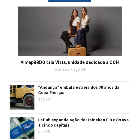
AlmapBBDO cria Vista, unidade dedicada a OOH
voxnews
ago 04
“Andança” embala estreia dos 70 anos da
Copa Energia
ago 03
LePub expande ação de Heineken 0.0 e Strava
a cinco capitais
ago 05