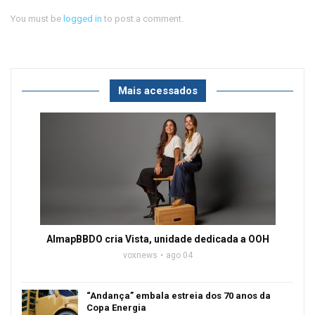
You must be
logged in
to post a comment.
Mais acessados
AlmapBBDO cria Vista, unidade dedicada a OOH
voxnews
ago 04
“Andança” embala estreia dos 70 anos da
Copa Energia