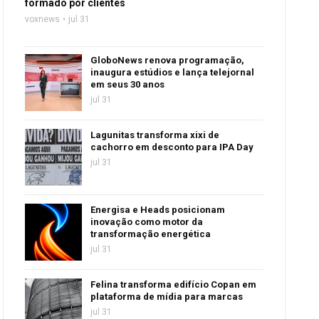
formado por clientes
voxnews
jul 31
GloboNews renova programação,
inaugura estúdios e lança telejornal
em seus 30 anos
jul 31
Lagunitas transforma xixi de
cachorro em desconto para IPA Day
jul 31
Energisa e Heads posicionam
inovação como motor da
transformação energética
jul 31
Felina transforma edifício Copan em
plataforma de mídia para marcas
jul 31