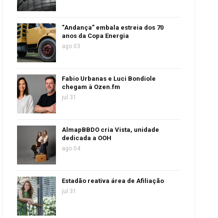
“Andança” embala estreia dos 70
anos da Copa Energia
ago 03
Fabio Urbanas e Luci Bondiole
chegam à Ozen.fm
jul 31
AlmapBBDO cria Vista, unidade
dedicada a OOH
ago 04
Estadão reativa área de Afiliação
jul 31