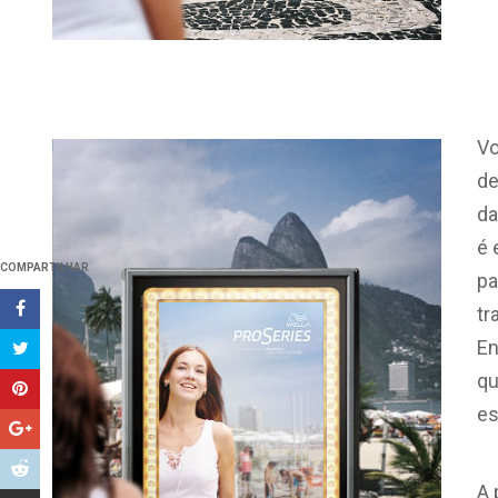
Vo
de
da
é 
COMPARTILHAR
pa
tr
En
qu
es
A 