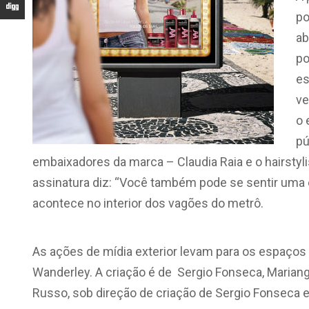
po
ab
po
es
ve
o 
pú
embaixadores da marca – Claudia Raia e o hairsty
assinatura diz: “Você também pode se sentir uma 
acontece no interior dos vagões do metrô.
As ações de mídia exterior levam para os espaços p
Wanderley. A criação é de Sergio Fonseca, Mariange
Russo, sob direção de criação de Sergio Fonseca e 