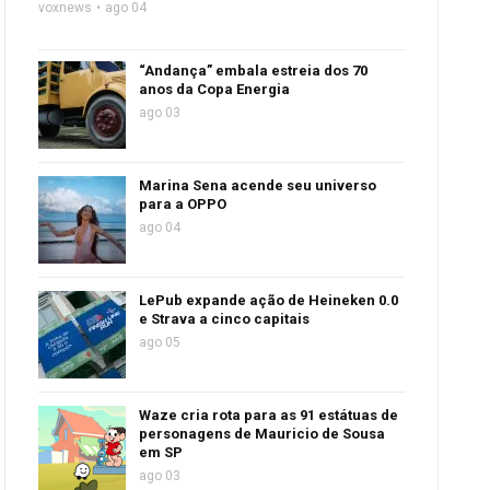
voxnews
ago 04
“Andança” embala estreia dos 70
anos da Copa Energia
ago 03
Marina Sena acende seu universo
para a OPPO
ago 04
LePub expande ação de Heineken 0.0
e Strava a cinco capitais
ago 05
Waze cria rota para as 91 estátuas de
personagens de Mauricio de Sousa
em SP
ago 03