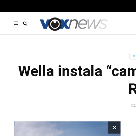
DE
Wella instala “cam
R
02