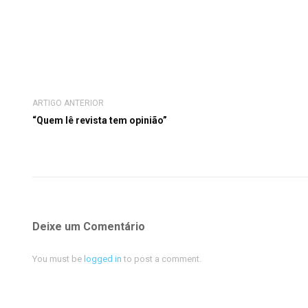
ARTIGO ANTERIOR
“Quem lê revista tem opinião”
Deixe um Comentário
You must be
logged in
to post a comment.