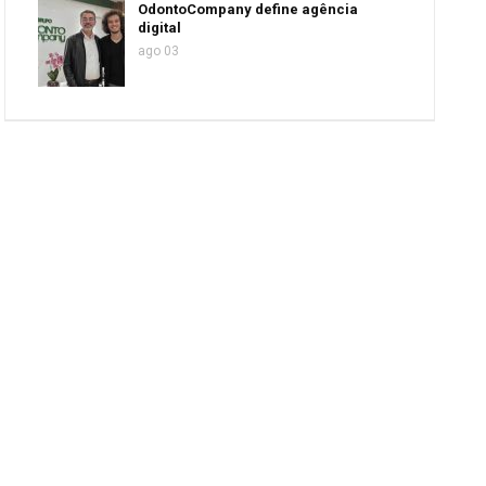
OdontoCompany define agência
digital
ago 03