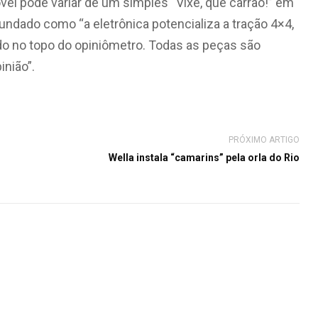
vel pode variar de um simples “Vixe, que carrão!” em
ndado como “a eletrônica potencializa a tração 4×4,
o no topo do opiniômetro. Todas as peças são
nião”.
PRÓXIMO ARTIGO
Wella instala “camarins” pela orla do Rio