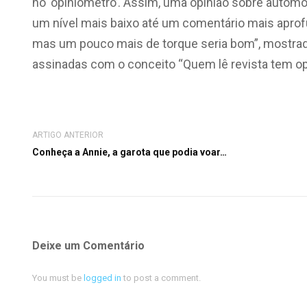
no ‘opiniômetro’. Assim, uma opinião sobre automó
um nível mais baixo até um comentário mais aprofu
mas um pouco mais de torque seria bom”, mostrad
assinadas com o conceito “Quem lê revista tem opi
ARTIGO ANTERIOR
Conheça a Annie, a garota que podia voar…
Deixe um Comentário
You must be
logged in
to post a comment.