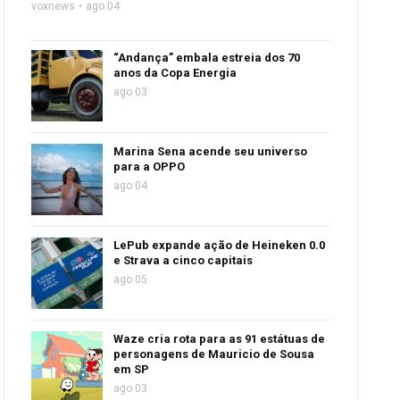
voxnews
ago 04
“Andança” embala estreia dos 70
anos da Copa Energia
ago 03
Marina Sena acende seu universo
para a OPPO
ago 04
LePub expande ação de Heineken 0.0
e Strava a cinco capitais
ago 05
Waze cria rota para as 91 estátuas de
personagens de Mauricio de Sousa
em SP
ago 03