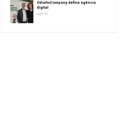
OdontoCompany define agência
digital
ago 03