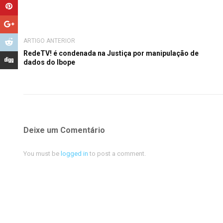
ARTIGO ANTERIOR
RedeTV! é condenada na Justiça por manipulação de
dados do Ibope
Deixe um Comentário
You must be
logged in
to post a comment.