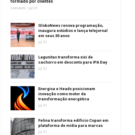
formado por clientes
voxnews
jul 31
GloboNews renova programação,
inaugura estúdios e lança telejornal
em seus 30 anos
jul 31
Lagunitas transforma xixi de
cachorro em desconto para IPA Day
jul 31
Energisa e Heads posicionam
inovação como motor da
transformação energética
jul 31
Felina transforma edifício Copan em
plataforma de mídia para marcas
jul 31