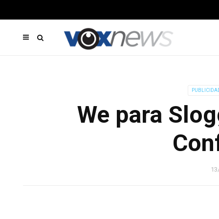
PUBLICIDA
We para Slogg
Conf
13