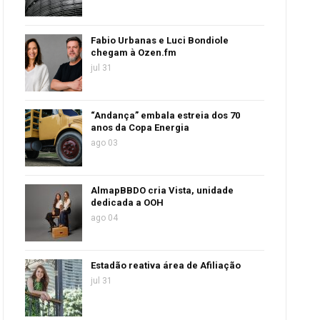
Fabio Urbanas e Luci Bondiole
chegam à Ozen.fm
jul 31
“Andança” embala estreia dos 70
anos da Copa Energia
ago 03
AlmapBBDO cria Vista, unidade
dedicada a OOH
ago 04
Estadão reativa área de Afiliação
jul 31