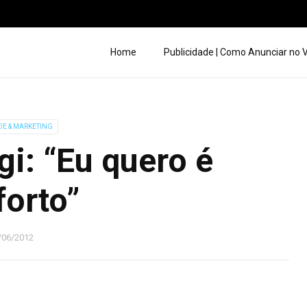
Home
Publicidade | Como Anunciar no
DE & MARKETING
i: “Eu quero é
orto”
/06/2012