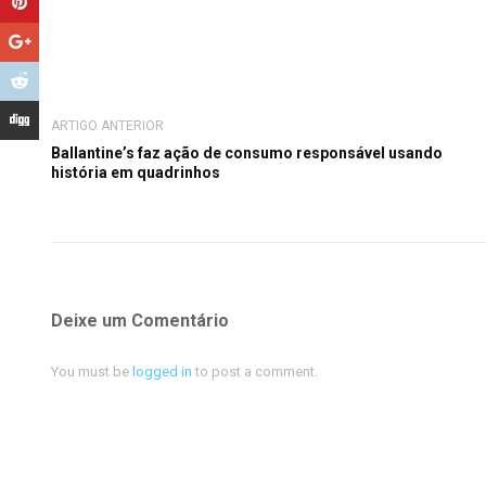
ARTIGO ANTERIOR
Ballantine’s faz ação de consumo responsável usando
história em quadrinhos
Deixe um Comentário
You must be
logged in
to post a comment.