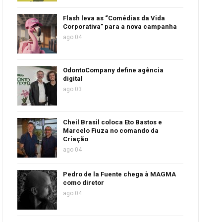
Flash leva as “Comédias da Vida
Corporativa” para a nova campanha
ago 04
OdontoCompany define agência
digital
ago 03
Cheil Brasil coloca Eto Bastos e
Marcelo Fiuza no comando da
Criação
ago 04
Pedro de la Fuente chega à MAGMA
como diretor
ago 04