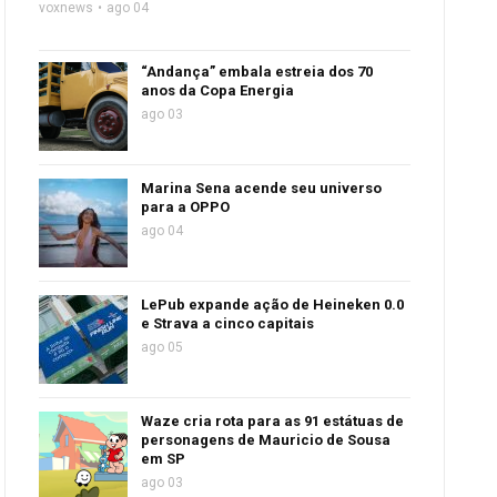
voxnews
ago 04
“Andança” embala estreia dos 70
anos da Copa Energia
ago 03
Marina Sena acende seu universo
para a OPPO
ago 04
LePub expande ação de Heineken 0.0
e Strava a cinco capitais
ago 05
Waze cria rota para as 91 estátuas de
personagens de Mauricio de Sousa
em SP
ago 03