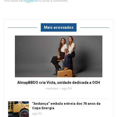
You must be
logged in
to post a comment.
Mais acessados
AlmapBBDO cria Vista, unidade dedicada a OOH
voxnews
ago 04
“Andança” embala estreia dos 70 anos da
Copa Energia
ago 03