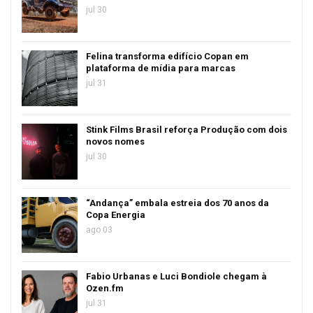
jul 30
Felina transforma edifício Copan em
plataforma de mídia para marcas
jul 31
Stink Films Brasil reforça Produção com dois
novos nomes
jul 30
“Andança” embala estreia dos 70 anos da
Copa Energia
ago 03
Fabio Urbanas e Luci Bondiole chegam à
Ozen.fm
jul 31