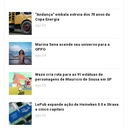
“Andança” embala estreia dos 70 anos da
Copa Energia
ago 03
Marina Sena acende seu universo para a
OPPO
ago 04
Waze cria rota para as 91 estátuas de
personagens de Mauricio de Sousa em SP
ago 03
LePub expande ação de Heineken 0.0 e Strava
a cinco capitais
ago 05