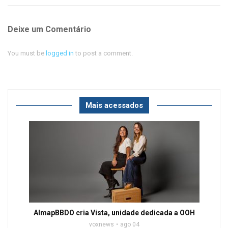
Deixe um Comentário
You must be
logged in
to post a comment.
Mais acessados
AlmapBBDO cria Vista, unidade dedicada a OOH
voxnews
ago 04