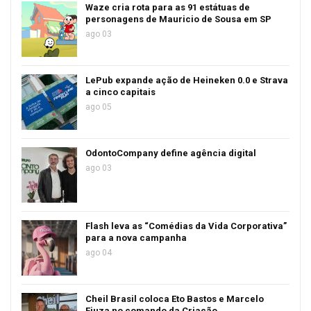
Waze cria rota para as 91 estátuas de
personagens de Mauricio de Sousa em SP
ago 03
LePub expande ação de Heineken 0.0 e Strava
a cinco capitais
ago 05
OdontoCompany define agência digital
ago 03
Flash leva as “Comédias da Vida Corporativa”
para a nova campanha
ago 04
Cheil Brasil coloca Eto Bastos e Marcelo
Fiuza no comando da Criação