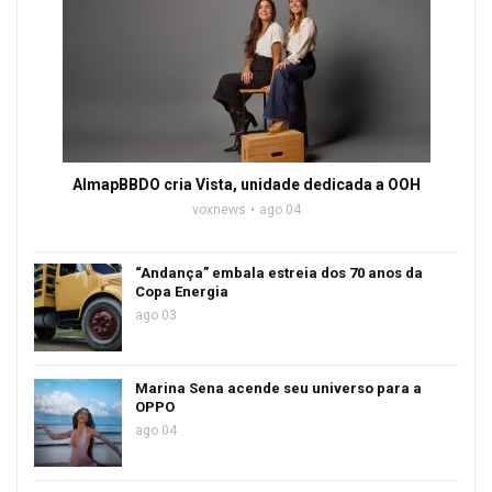
AlmapBBDO cria Vista, unidade dedicada a OOH
voxnews
ago 04
“Andança” embala estreia dos 70 anos da
Copa Energia
ago 03
Marina Sena acende seu universo para a
OPPO
ago 04