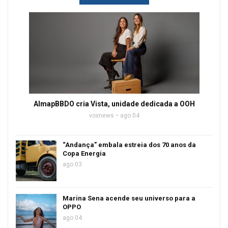
AlmapBBDO cria Vista, unidade dedicada a OOH
voxnews
ago 04
“Andança” embala estreia dos 70 anos da
Copa Energia
ago 03
Marina Sena acende seu universo para a
OPPO
ago 04