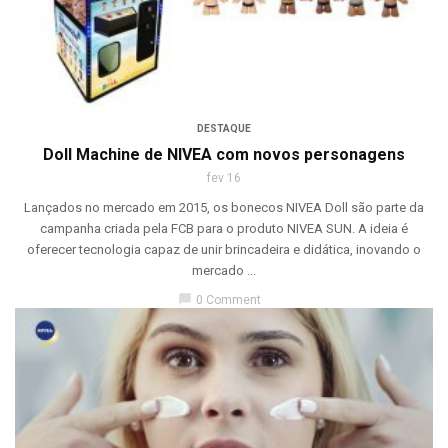
DESTAQUE
Doll Machine de NIVEA com novos personagens
fev 16
Lançados no mercado em 2015, os bonecos NIVEA Doll são parte da
campanha criada pela FCB para o produto NIVEA SUN. A ideia é
oferecer tecnologia capaz de unir brincadeira e didática, inovando o
mercado ...
chat_bubble
0 Comment