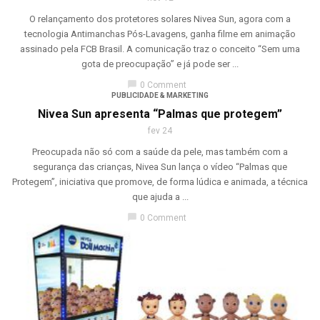
O relançamento dos protetores solares Nivea Sun, agora com a
tecnologia Antimanchas Pós-Lavagens, ganha filme em animação
assinado pela FCB Brasil. A comunicação traz o conceito “Sem uma
gota de preocupação” e já pode ser ...
chat_bubble
0 Comment
PUBLICIDADE & MARKETING
Nivea Sun apresenta “Palmas que protegem”
fev 24
Preocupada não só com a saúde da pele, mas também com a
segurança das crianças, Nivea Sun lança o vídeo “Palmas que
Protegem”, iniciativa que promove, de forma lúdica e animada, a técnica
que ajuda a ...
chat_bubble
0 Comment