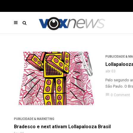
PUBLICIDADE & M
Lollapalooz
abr 03
Pelo segundo an
São Paulo. O Br
chat_bubble
0 Comment
PUBLICIDADE & MARKETING
Bradesco e next ativam Lollapalooza Brasil