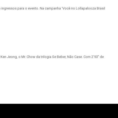
 ingressos para o evento. Na campanha ‘Você no Lollapalooza Brasil
 Ken Jeong, o Mr. Chow da trilogia Se Beber, Não Case. Com 2’50” de