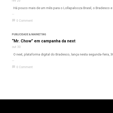
fev 20
Há pouco mais de um mês para o Lollapalooza Brasil, o Bradesco e o
...
chat_bubble
0 Comment
PUBLICIDADE & MARKETING
“Mr. Chow” em campanha da next
out 30
O next, plataforma digital do Bradesco, lança nesta segunda-feira, 
...
chat_bubble
0 Comment