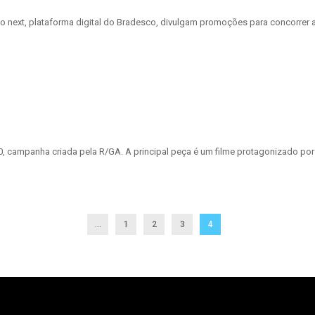
 next, plataforma digital do Bradesco, divulgam promoções para concorrer a
30, campanha criada pela R/GA. A principal peça é um filme protagonizado por
...
1
2
3
4