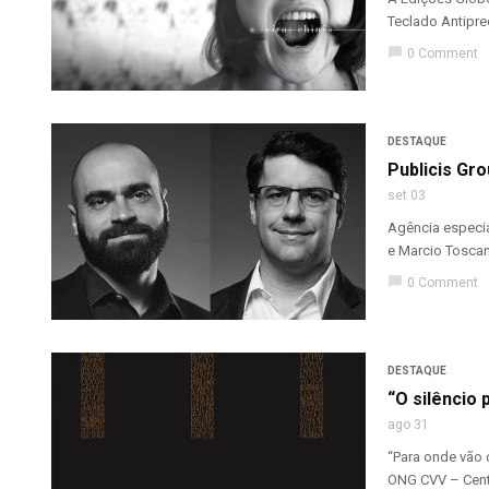
Teclado Antiprec
chat_bubble
0 Comment
DESTAQUE
Publicis Gr
set 03
Agência especia
e Marcio Toscan
chat_bubble
0 Comment
DESTAQUE
“O silêncio
ago 31
“Para onde vão 
ONG CVV – Centr