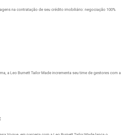
agens na contratação de seu crédito imobiliário: negociação 100%
a, a Leo Burnett Tailor Made incrementa seu time de gestores com a
t
sa Vogue, em parceria com a Leo Burnett Tailor Made lança o