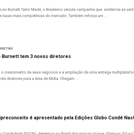
Leo Burnett Tailor Made, o Bradesco veicula campanha que evidencia as vant
as taxas mais competitivas do mercado. Também reforça um ...
ARKETING
o Burnett tem 3 novos diretores
crescimento de seus negócios e a ampliação de uma entrega multiplataform
rês diretores para a área de Mídia. Chegam ...
ipreconceito é apresentado pela Edições Globo Condé Nas
 Condé Nast (EGCN), detentora no Brasil das marcas Vogue, Glamour, GQ e Ca