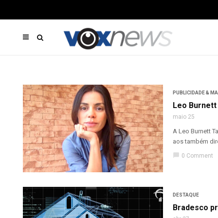
PUBLICIDADE & M
Leo Burnett
maio 25
A Leo Burnett T
aos também dire
chat_bubble
0 Comment
DESTAQUE
Bradesco pr