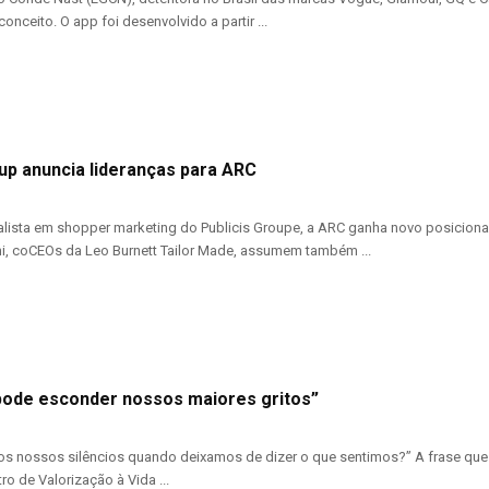
onceito. O app foi desenvolvido a partir ...
oup anuncia lideranças para ARC
lista em shopper marketing do Publicis Groupe, a ARC ganha novo posicioname
i, coCEOs da Leo Burnett Tailor Made, assumem também ...
 pode esconder nossos maiores gritos”
os nossos silêncios quando deixamos de dizer o que sentimos?” A frase que
o de Valorização à Vida ...