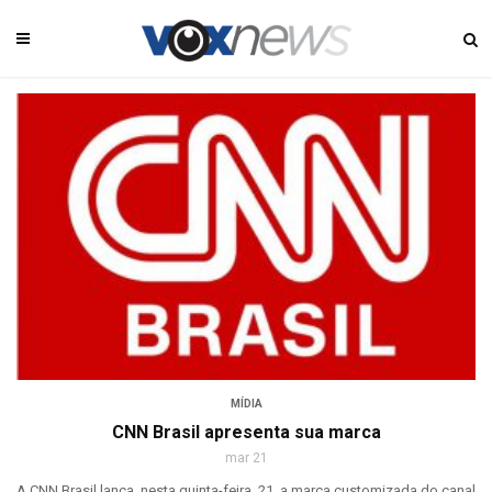
MÍDIA
CNN Brasil apresenta sua marca
mar 21
A CNN Brasil lança, nesta quinta-feira, 21, a marca customizada do canal