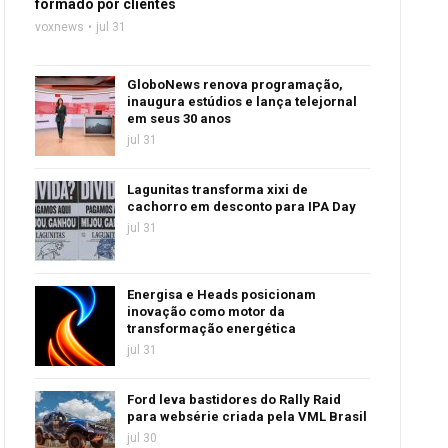
formado por clientes
voxnews
jul 31
GloboNews renova programação,
inaugura estúdios e lança telejornal
em seus 30 anos
jul 31
Lagunitas transforma xixi de
cachorro em desconto para IPA Day
jul 31
Energisa e Heads posicionam
inovação como motor da
transformação energética
jul 31
Ford leva bastidores do Rally Raid
para websérie criada pela VML Brasil
jul 30