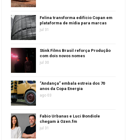
Felina transforma edifício Copan em
plataforma de mídia para marcas
jul 31
Stink Films Brasil reforça Produção
com dois novos nomes
jul 30
“Andança” embala estreia dos 70
anos da Copa Energia
ago 03
Fabio Urbanas e Luci Bondiole
chegam à Ozen.fm
jul 31