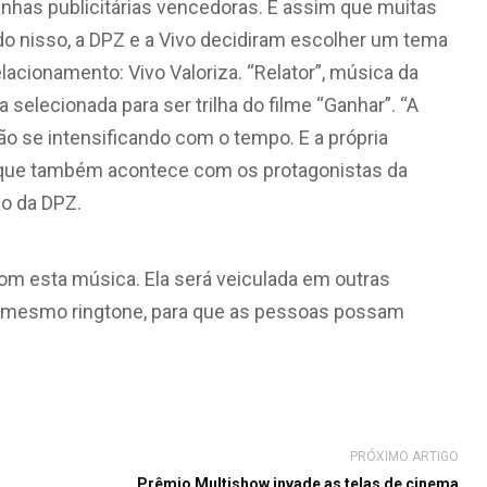
nhas publicitárias vencedoras. É assim que muitas
 nisso, a DPZ e a Vivo decidiram escolher um tema
acionamento: Vivo Valoriza. “Relator”, música da
a selecionada para ser trilha do filme “Ganhar”. “A
 se intensificando com o tempo. E a própria
, que também acontece com os protagonistas da
ão da DPZ.
om esta música. Ela será veiculada em outras
té mesmo ringtone, para que as pessoas possam
PRÓXIMO ARTIGO
Prêmio Multishow invade as telas de cinema