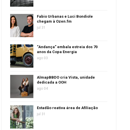
Fabio Urbanas e Luci Bondiole
chegam à Ozen.fm
jul 31
“Andança” embala estreia dos 70
anos da Copa Energia
ago 03
AlmapBBDO cria Vista, unidade
dedicada a OOH
ago 04
Estadão reativa área de Afiliação
jul 31