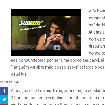
A Subway
campanha
saúde. No
atletas 
corrida c
disputam
conceito
aos consumidores por ser uma opção saudável, já
“ninguém vai abrir mão desse sabor” reforça o p
saudável.
COMPARTILHAR
A criação é de Luciana Lima, com direção de Maurí
15 segundos serão veiculada durante um mês em T
ainda, outdoors por todo o Brasil e peças para inter