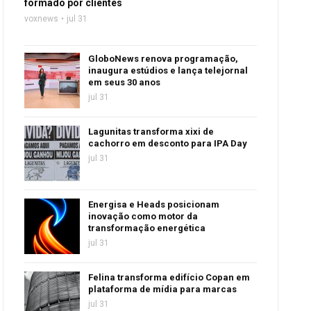
formado por clientes
voxnews
jul 31
GloboNews renova programação,
inaugura estúdios e lança telejornal
em seus 30 anos
jul 31
Lagunitas transforma xixi de
cachorro em desconto para IPA Day
jul 31
Energisa e Heads posicionam
inovação como motor da
transformação energética
jul 31
Felina transforma edifício Copan em
plataforma de mídia para marcas
jul 31