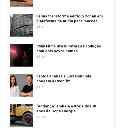
Felina transforma edifício Copan em
plataforma de mídia para marcas
jul 31
Stink Films Brasil reforça Produção
com dois novos nomes
jul 30
Fabio Urbanas e Luci Bondiole
chegam à Ozen.fm
jul 31
“Andança” embala estreia dos 70
anos da Copa Energia
ago 03