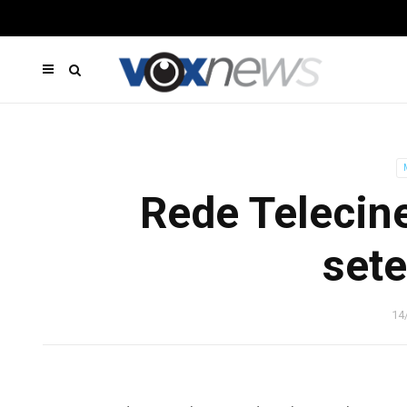
Rede Telecine
set
14