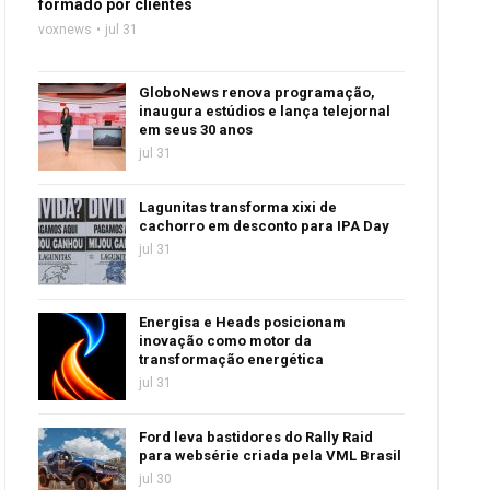
formado por clientes
voxnews
jul 31
GloboNews renova programação,
inaugura estúdios e lança telejornal
em seus 30 anos
jul 31
Lagunitas transforma xixi de
cachorro em desconto para IPA Day
jul 31
Energisa e Heads posicionam
inovação como motor da
transformação energética
jul 31
Ford leva bastidores do Rally Raid
para websérie criada pela VML Brasil
jul 30