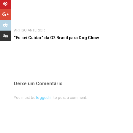
ARTIGO ANTERIOR
“Eu sei Cuidar” da G2 Brasil para Dog Chow
Deixe um Comentário
You must be
logged in
to post a comment.