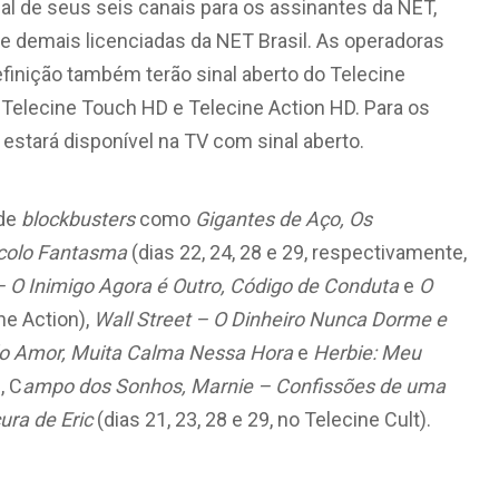
al de seus seis canais para os assinantes da NET,
V e demais licenciadas da NET Brasil. As operadoras
finição também terão sinal aberto do Telecine
 Telecine Touch HD e Telecine Action HD. Para os
estará disponível na TV com sinal aberto.
 de
blockbusters
como
Gigantes de Aço, Os
ocolo Fantasma
(dias 22, 24, 28 e 29, respectivamente,
 – O Inimigo Agora é Outro, Código de Conduta
e
O
ine Action),
Wall Street – O Dinheiro Nunca Dorme e
o Amor, Muita Calma Nessa Hora
e
Herbie: Meu
, C
ampo dos Sonhos, Marnie – Confissões de uma
ura de Eric
(dias 21, 23, 28 e 29, no Telecine Cult).