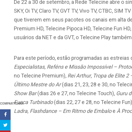
De 22 a 30 de setembro, a Rede Telecine abre o sin
SKY, Oi TV, Claro TV, GVT TV, Vivo TV, CTBC, SIM T
que tiverem em seus pacotes os canais em alta de
Premium HD, Telecine Pipoca HD, Telecine Fun HD,
usuários da NET e da GVT, o Telecine Play também 
Para este período, estão programadas as estreias
Especialistas, Reféns e Missão Impossível – Prot
no Telecine Premium),
Rei Arthur
,
Tropa de Elite 2
Último Mestre do Ar
(dias 21, 23, 28 e 30, no Telec
Show Bar
(dias 26 e 27, no Telecine Touch),
Guru d
Fusca Turbinado
(dias 22, 27 e 28, no Telecine Fun)
COMPARTILHAR
Ladra, Flashdance – Em Ritmo de Embalo
e
À Proc