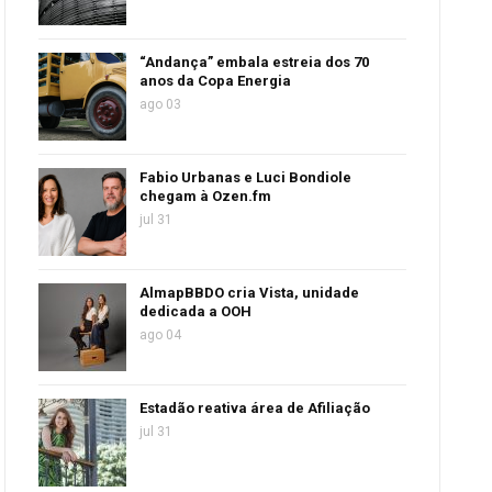
“Andança” embala estreia dos 70
anos da Copa Energia
ago 03
Fabio Urbanas e Luci Bondiole
chegam à Ozen.fm
jul 31
AlmapBBDO cria Vista, unidade
dedicada a OOH
ago 04
Estadão reativa área de Afiliação
jul 31