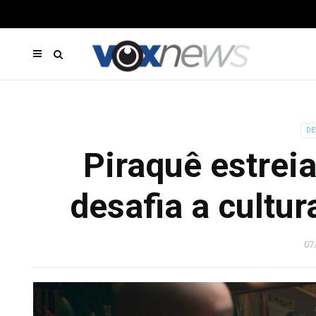
DE
Piraquê estreia
desafia a cultu
07