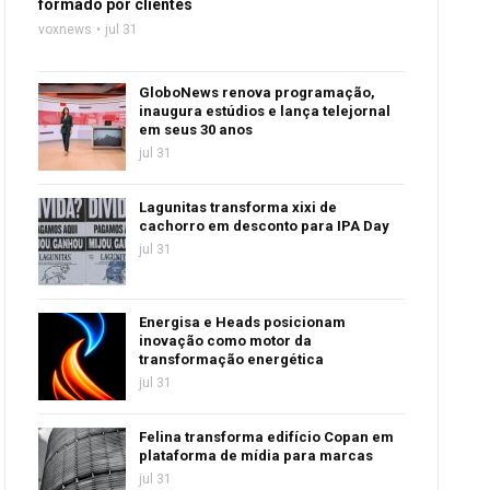
formado por clientes
voxnews
jul 31
GloboNews renova programação,
inaugura estúdios e lança telejornal
em seus 30 anos
jul 31
Lagunitas transforma xixi de
cachorro em desconto para IPA Day
jul 31
Energisa e Heads posicionam
inovação como motor da
transformação energética
jul 31
Felina transforma edifício Copan em
plataforma de mídia para marcas
jul 31