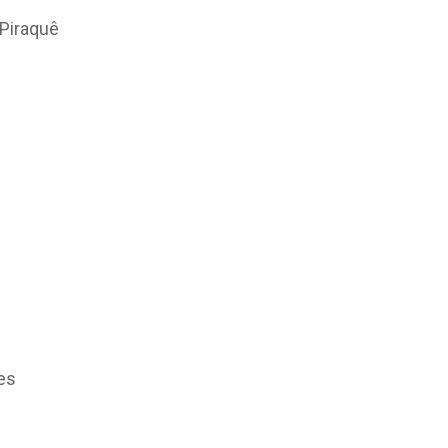
 Piraquê
es