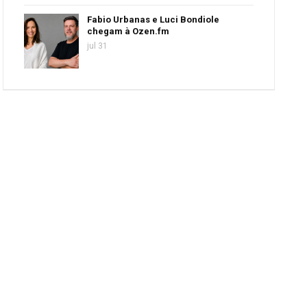
Fabio Urbanas e Luci Bondiole
chegam à Ozen.fm
jul 31