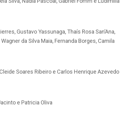
ela Silva, Nádia Pascoal, Gabriel Fomm e Ludimilla
ierres, Gustavo Yassunaga, Thaís Rosa San’Ana,
, Wagner da Silva Maia, Fernanda Borges, Camila
leide Soares Ribeiro e Carlos Henrique Azevedo
into e Patricia Oliva