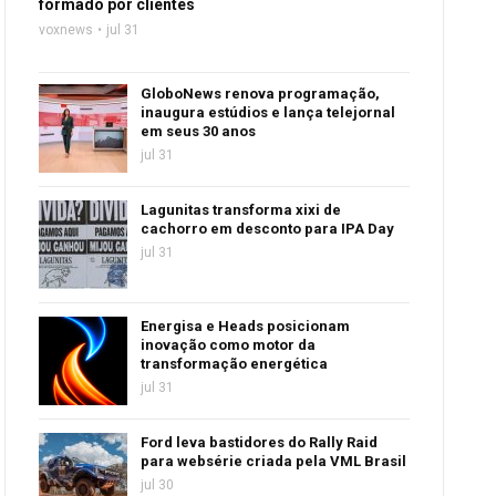
formado por clientes
voxnews
jul 31
GloboNews renova programação,
inaugura estúdios e lança telejornal
em seus 30 anos
jul 31
Lagunitas transforma xixi de
cachorro em desconto para IPA Day
jul 31
Energisa e Heads posicionam
inovação como motor da
transformação energética
jul 31
Ford leva bastidores do Rally Raid
para websérie criada pela VML Brasil
jul 30