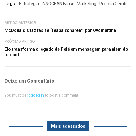
Tags:
Estratégia
INNOCEAN Brasil
Marketing
Priscilla Ceruti
ARTIGO ANTERIOR
McDonald’s faz fãs se “reapaixonarem” por Ovomaltine
PRÓXIMO ARTIGO
Elo transforma o legado de Pelé em mensagem para além do
futebol
Deixe um Comentário
You must be
logged in
to post a comment.
Mais acessados