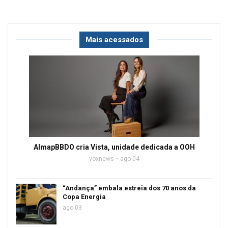
Mais acessados
AlmapBBDO cria Vista, unidade dedicada a OOH
voxnews
ago 04
“Andança” embala estreia dos 70 anos da
Copa Energia
ago 03