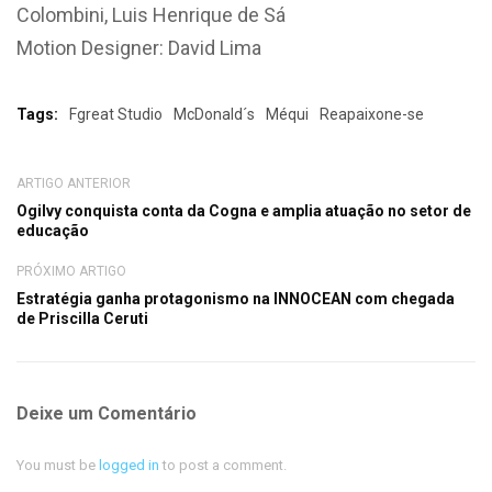
Colombini, Luis Henrique de Sá
Motion Designer: David Lima
Tags:
Fgreat Studio
McDonald´s
Méqui
Reapaixone-se
ARTIGO ANTERIOR
Ogilvy conquista conta da Cogna e amplia atuação no setor de
educação
PRÓXIMO ARTIGO
Estratégia ganha protagonismo na INNOCEAN com chegada
de Priscilla Ceruti
Deixe um Comentário
You must be
logged in
to post a comment.