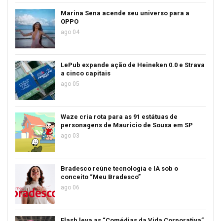
Marina Sena acende seu universo para a
OPPO
ago 04
LePub expande ação de Heineken 0.0 e Strava
a cinco capitais
ago 05
Waze cria rota para as 91 estátuas de
personagens de Mauricio de Sousa em SP
ago 03
Bradesco reúne tecnologia e IA sob o
conceito “Meu Bradesco”
ago 06
Flash leva as “Comédias da Vida Corporativa”