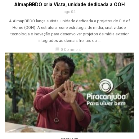
AlmapBBDO cria Vista, unidade dedicada a OOH
ago 04
A AlmapBBDO lança a Vista, unidade dedicada a projetos de Out of
Home (OOH). A estrutura reúne estratégia de mídia, criatividade,
tecnologia e inovação para desenvolver projetos de mídia exterior
integrados às demais frentes da ...
chat_bubble
0 Comment