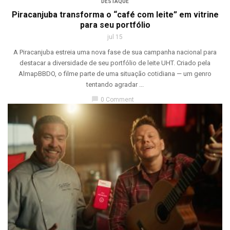
DESTAQUE
Piracanjuba transforma o “café com leite” em vitrine
para seu portfólio
jul 15
A Piracanjuba estreia uma nova fase de sua campanha nacional para
destacar a diversidade de seu portfólio de leite UHT. Criado pela
AlmapBBDO, o filme parte de uma situação cotidiana — um genro
tentando agradar ...
chat_bubble
0 Comment