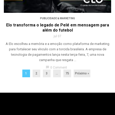
PUBLICIDADE & MARKETING
Elo transforma o legado de Pelé em mensagem para
além do futebol
jul 07
A Elo escolheu a memória e a emoção como plataforma de marketing
para fortalecer seu vínculo com a torcida brasileira. A empresa de
tecnologia de pagamentos lança nesta terça-feira, 7, uma nova
campanha que resgata ...
chat_bubble
0 Comment
1
2
3
…
75
Próximo »