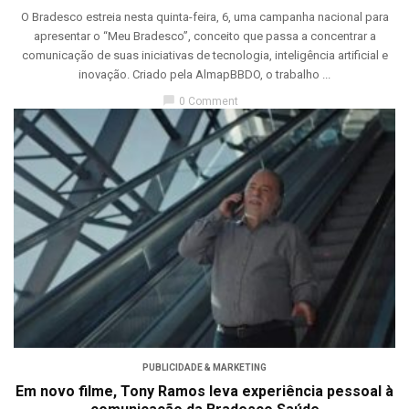
O Bradesco estreia nesta quinta-feira, 6, uma campanha nacional para
apresentar o “Meu Bradesco”, conceito que passa a concentrar a
comunicação de suas iniciativas de tecnologia, inteligência artificial e
inovação. Criado pela AlmapBBDO, o trabalho ...
chat_bubble
0 Comment
PUBLICIDADE & MARKETING
Em novo filme, Tony Ramos leva experiência pessoal à