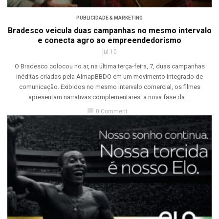
PUBLICIDADE & MARKETING
Bradesco veicula duas campanhas no mesmo intervalo
e conecta agro ao empreendedorismo
jul 10
O Bradesco colocou no ar, na última terça-feira, 7, duas campanhas
inéditas criadas pela AlmapBBDO em um movimento integrado de
comunicação. Exibidos no mesmo intervalo comercial, os filmes
apresentam narrativas complementares: a nova fase da ...
chat_bubble
0 Comment