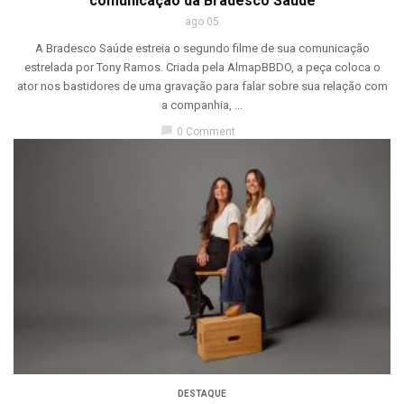
comunicação da Bradesco Saúde
ago 05
A Bradesco Saúde estreia o segundo filme de sua comunicação
estrelada por Tony Ramos. Criada pela AlmapBBDO, a peça coloca o
ator nos bastidores de uma gravação para falar sobre sua relação com
a companhia, ...
chat_bubble
0 Comment
DESTAQUE