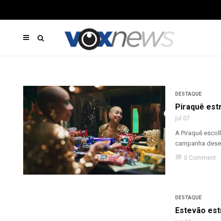
DESTAQUE
Piraquê estr
jul 07
A Piraquê escol
campanha desenv
chat_bubble
0 Comment
DESTAQUE
Estevão est