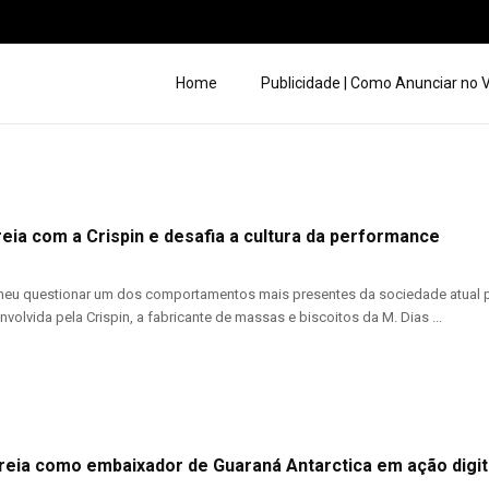
Home
Publicidade | Como Anunciar no
eia com a Crispin e desafia a cultura da performance
heu questionar um dos comportamentos mais presentes da sociedade atual p
olvida pela Crispin, a fabricante de massas e biscoitos da M. Dias ...
reia como embaixador de Guaraná Antarctica em ação digita