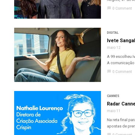
chat_bubble
0 Comment
DIGITAL
Ivete Sangal
maio 12
A 99 escolheu I
A comunicação pa
chat_bubble
0 Comment
CANNES
Radar Canne
maio 11
Na reta final pa
apostas de premi
chat_bubble