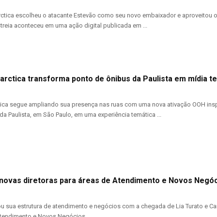
ctica escolheu o atacante Estevão como seu novo embaixador e aproveitou o i
streia aconteceu em uma ação digital publicada em ...
arctica transforma ponto de ônibus da Paulista em mídia te
ica segue ampliando sua presença nas ruas com uma nova ativação OOH insp
da Paulista, em São Paulo, em uma experiência temática ...
 novas diretoras para áreas de Atendimento e Novos Negó
ou sua estrutura de atendimento e negócios com a chegada de Lia Turato e Cam
Atendimento e Novos Negócios ...