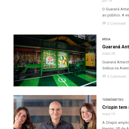
jun 16
O Guaraná Antar
ao público. A e
chat_bubble
0 Comment
MÍDIA
Guaraná Ant
maio 28
Guaraná Antarct
ônibus na Aveni
chat_bubble
0 Comment
TERMÔMETRO
Crispin tem
maio 19
A Crispin ampli
Negrini, VP de 