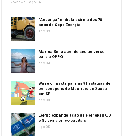
voxnews
ago 04
“Andança” embala estreia dos 70
anos da Copa Energia
ago 03
Marina Sena acende seu universo
para a OPPO
ago 04
Waze cria rota para as 91 estátuas de
personagens de Mauricio de Sousa
em SP
ago 03
LePub expande ação de Heineken 0.0
e Strava a cinco capitais
ago 05