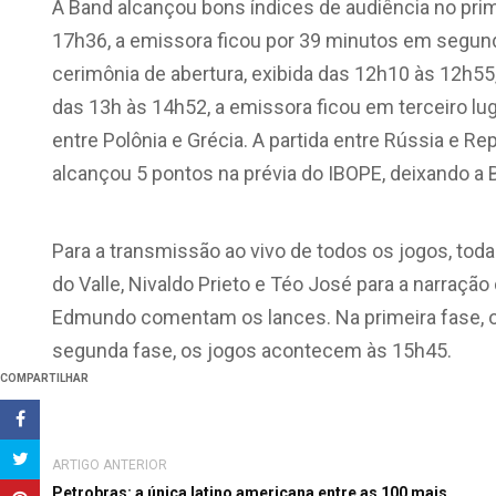
A Band alcançou bons índices de audiência no prim
17h36, a emissora ficou por 39 minutos em segun
cerimônia de abertura, exibida das 12h10 às 12h55
das 13h às 14h52, a emissora ficou em terceiro lug
entre Polônia e Grécia. A partida entre Rússia e R
alcançou 5 pontos na prévia do IBOPE, deixando a B
Para a transmissão ao vivo de todos os jogos, tod
do Valle, Nivaldo Prieto e Téo José para a narração
Edmundo comentam os lances. Na primeira fase, o
segunda fase, os jogos acontecem às 15h45.
COMPARTILHAR
ARTIGO ANTERIOR
Petrobras: a única latino americana entre as 100 mais