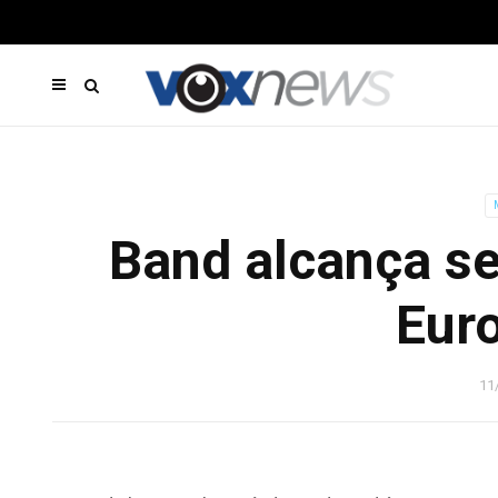
Band alcança s
Eur
11