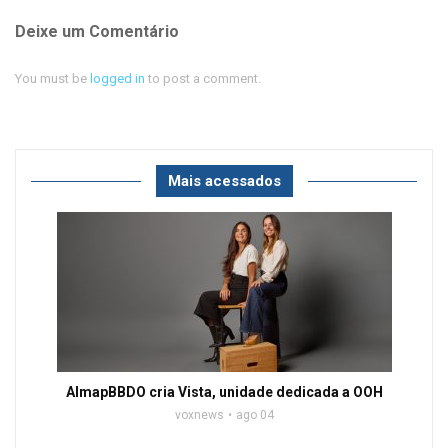
Deixe um Comentário
You must be
logged in
to post a comment.
Mais acessados
AlmapBBDO cria Vista, unidade dedicada a OOH
voxnews
ago 04