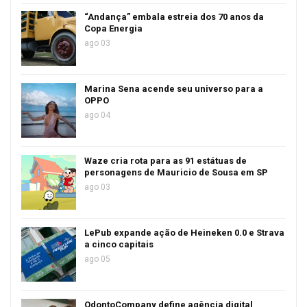
“Andança” embala estreia dos 70 anos da
Copa Energia
ago 03
Marina Sena acende seu universo para a
OPPO
ago 04
Waze cria rota para as 91 estátuas de
personagens de Mauricio de Sousa em SP
ago 03
LePub expande ação de Heineken 0.0 e Strava
a cinco capitais
ago 05
OdontoCompany define agência digital