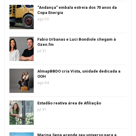
“Andança” embala estreia dos 70 anos da
Copa Energia
ago 03
Fabio Urbanas e Luci Bondiole chegam à
Ozen.fm
jul 31
AlmapBBDO cria Vista, unidade dedicada a
OOH
ago 04
Estadão reativa área de Afiliação
jul 31
Marina Sena acende seu universo para a