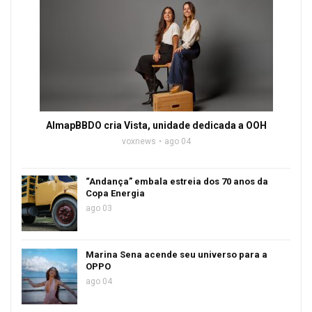
AlmapBBDO cria Vista, unidade dedicada a OOH
voxnews
ago 04
“Andança” embala estreia dos 70 anos da
Copa Energia
ago 03
Marina Sena acende seu universo para a
OPPO
ago 04