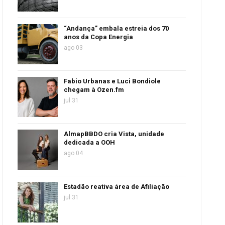
“Andança” embala estreia dos 70
anos da Copa Energia
ago 03
Fabio Urbanas e Luci Bondiole
chegam à Ozen.fm
jul 31
AlmapBBDO cria Vista, unidade
dedicada a OOH
ago 04
Estadão reativa área de Afiliação
jul 31