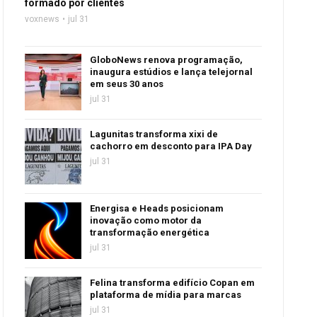
formado por clientes
voxnews
jul 31
GloboNews renova programação,
inaugura estúdios e lança telejornal
em seus 30 anos
jul 31
Lagunitas transforma xixi de
cachorro em desconto para IPA Day
jul 31
Energisa e Heads posicionam
inovação como motor da
transformação energética
jul 31
Felina transforma edifício Copan em
plataforma de mídia para marcas
jul 31