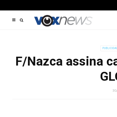
PUBLICIDA
F/Nazca assina c
GL
30