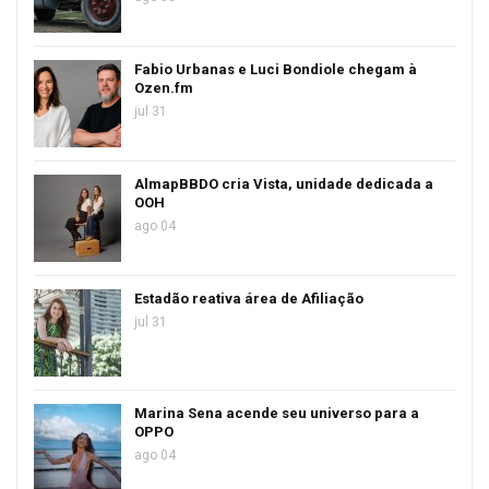
Fabio Urbanas e Luci Bondiole chegam à
Ozen.fm
jul 31
AlmapBBDO cria Vista, unidade dedicada a
OOH
ago 04
Estadão reativa área de Afiliação
jul 31
Marina Sena acende seu universo para a
OPPO
ago 04