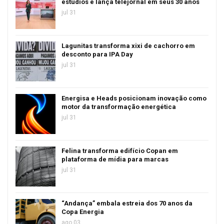
estúdios e lança telejornal em seus 30 anos
jul 31
Lagunitas transforma xixi de cachorro em
desconto para IPA Day
jul 31
Energisa e Heads posicionam inovação como
motor da transformação energética
jul 31
Felina transforma edifício Copan em
plataforma de mídia para marcas
jul 31
“Andança” embala estreia dos 70 anos da
Copa Energia
ago 03