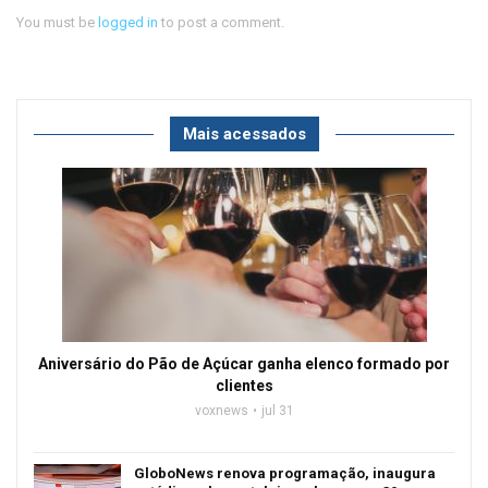
You must be
logged in
to post a comment.
Mais acessados
Aniversário do Pão de Açúcar ganha elenco formado por
clientes
voxnews
jul 31
GloboNews renova programação, inaugura