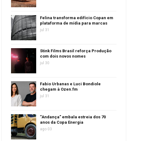
Felina transforma edifício Copan em
plataforma de mídia para marcas
jul 31
Stink Films Brasil reforça Produção
com dois novos nomes
jul 30
Fabio Urbanas e Luci Bondiole
chegam à Ozen.fm
jul 31
“Andança” embala estreia dos 70
anos da Copa Energia
ago 03