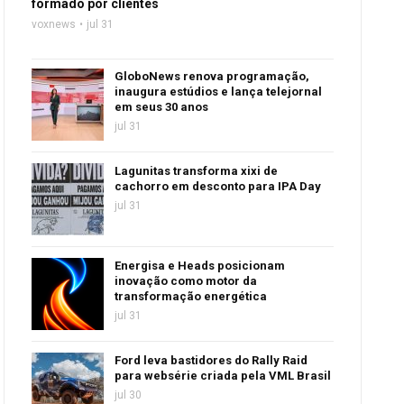
formado por clientes
voxnews
jul 31
GloboNews renova programação,
inaugura estúdios e lança telejornal
em seus 30 anos
jul 31
Lagunitas transforma xixi de
cachorro em desconto para IPA Day
jul 31
Energisa e Heads posicionam
inovação como motor da
transformação energética
jul 31
Ford leva bastidores do Rally Raid
para websérie criada pela VML Brasil
jul 30