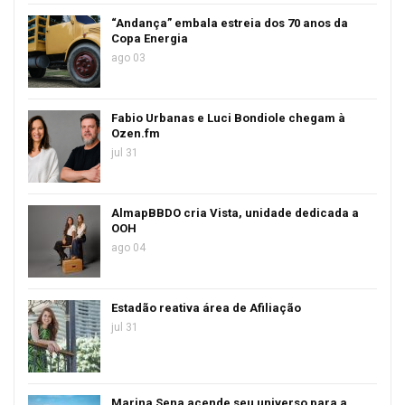
“Andança” embala estreia dos 70 anos da
Copa Energia
ago 03
Fabio Urbanas e Luci Bondiole chegam à
Ozen.fm
jul 31
AlmapBBDO cria Vista, unidade dedicada a
OOH
ago 04
Estadão reativa área de Afiliação
jul 31
Marina Sena acende seu universo para a