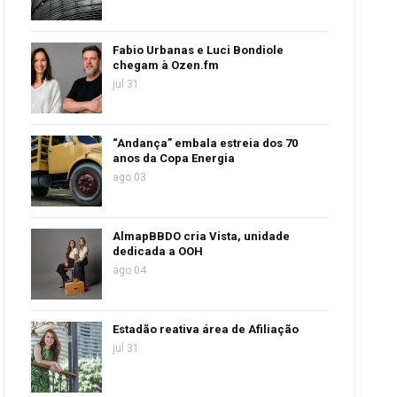
Fabio Urbanas e Luci Bondiole
chegam à Ozen.fm
jul 31
“Andança” embala estreia dos 70
anos da Copa Energia
ago 03
AlmapBBDO cria Vista, unidade
dedicada a OOH
ago 04
Estadão reativa área de Afiliação
jul 31