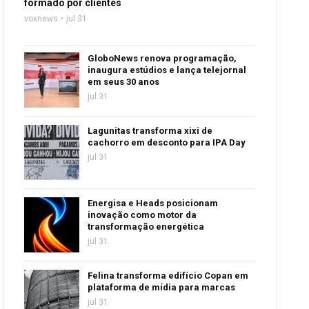
formado por clientes
voxnews
jul 31
GloboNews renova programação,
inaugura estúdios e lança telejornal
em seus 30 anos
jul 31
Lagunitas transforma xixi de
cachorro em desconto para IPA Day
jul 31
Energisa e Heads posicionam
inovação como motor da
transformação energética
jul 31
Felina transforma edifício Copan em
plataforma de mídia para marcas
jul 31