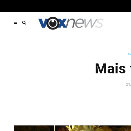
C
Mais 
21