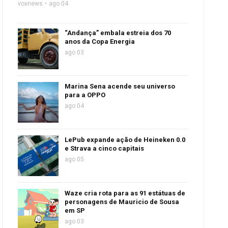
voxnews
ago 04
“Andança” embala estreia dos 70
anos da Copa Energia
ago 03
Marina Sena acende seu universo
para a OPPO
ago 04
LePub expande ação de Heineken 0.0
e Strava a cinco capitais
ago 05
Waze cria rota para as 91 estátuas de
personagens de Mauricio de Sousa
em SP
ago 03