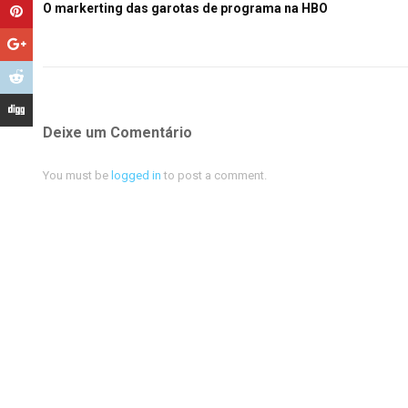
O markerting das garotas de programa na HBO
Deixe um Comentário
You must be
logged in
to post a comment.