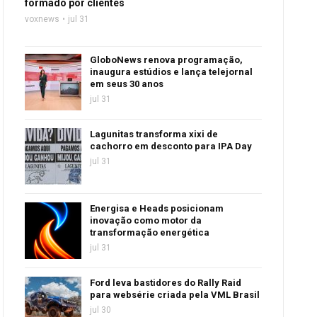
formado por clientes
voxnews
jul 31
GloboNews renova programação,
inaugura estúdios e lança telejornal
em seus 30 anos
jul 31
Lagunitas transforma xixi de
cachorro em desconto para IPA Day
jul 31
Energisa e Heads posicionam
inovação como motor da
transformação energética
jul 31
Ford leva bastidores do Rally Raid
para websérie criada pela VML Brasil
jul 30