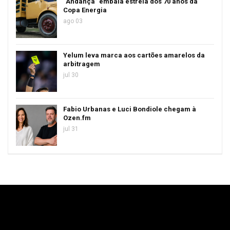
“Andança” embala estreia dos 70 anos da
Copa Energia
ago 03
Yelum leva marca aos cartões amarelos da
arbitragem
jul 30
Fabio Urbanas e Luci Bondiole chegam à
Ozen.fm
jul 31