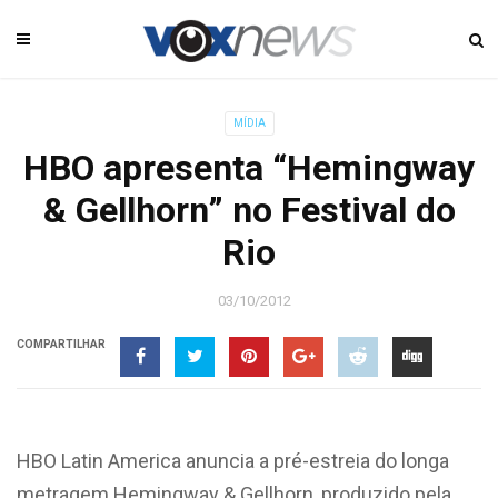
MÍDIA
HBO apresenta “Hemingway
& Gellhorn” no Festival do
Rio
03/10/2012
COMPARTILHAR
HBO Latin America anuncia a pré-estreia do longa
metragem Hemingway & Gellhorn, produzido pela