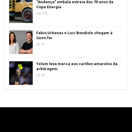
“Andança” embala estreia dos 70 anos da
Copa Energia
ago 03
Fabio Urbanas e Luci Bondiole chegam à
Ozen.fm
jul 31
Yelum leva marca aos cartões amarelos da
arbitragem
jul 30