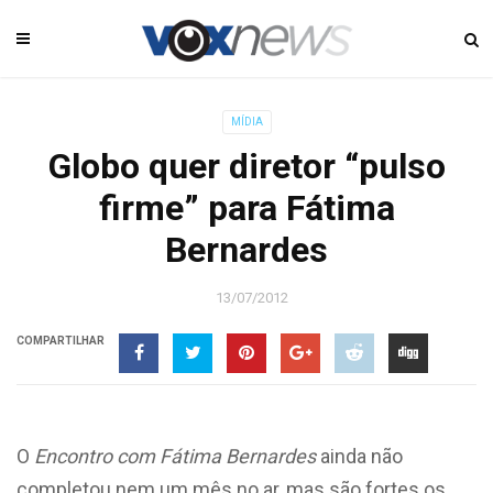
MÍDIA
Globo quer diretor “pulso
firme” para Fátima
Bernardes
13/07/2012
COMPARTILHAR
O
Encontro com Fátima Bernardes
ainda não
completou nem um mês no ar, mas são fortes os