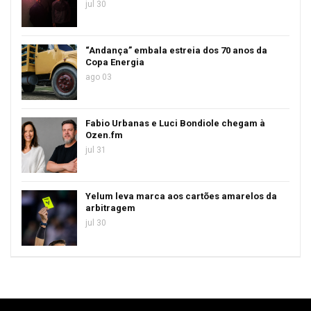
jul 30
“Andança” embala estreia dos 70 anos da
Copa Energia
ago 03
Fabio Urbanas e Luci Bondiole chegam à
Ozen.fm
jul 31
Yelum leva marca aos cartões amarelos da
arbitragem
jul 30