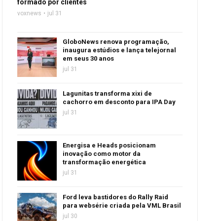
formado por clientes
voxnews
jul 31
GloboNews renova programação,
inaugura estúdios e lança telejornal
em seus 30 anos
jul 31
Lagunitas transforma xixi de
cachorro em desconto para IPA Day
jul 31
Energisa e Heads posicionam
inovação como motor da
transformação energética
jul 31
Ford leva bastidores do Rally Raid
para websérie criada pela VML Brasil
jul 30