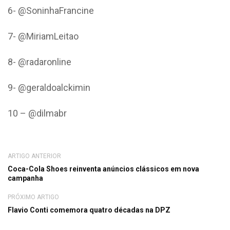
6- @SoninhaFrancine
7- @MiriamLeitao
8- @radaronline
9- @geraldoalckimin
10 – @dilmabr
ARTIGO ANTERIOR
Coca-Cola Shoes reinventa anúncios clássicos em nova
campanha
PRÓXIMO ARTIGO
Flavio Conti comemora quatro décadas na DPZ