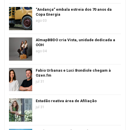
“Andança” embala estreia dos 70 anos da
Copa Energia
ago 03
AlmapBBDO cria Vista, unidade dedicada a
OOH
ago 04
Fabio Urbanas e Luci Bondiole chegam à
Ozen.fm
jul 31
Estadão reativa área de Afiliação
jul 31